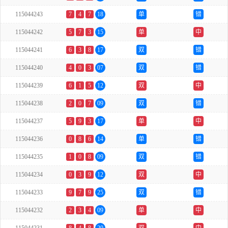
115044243
7
4
7
18
单
错
115044242
5
7
3
15
单
中
115044241
6
3
8
17
双
错
115044240
4
0
3
07
双
错
115044239
6
1
5
12
双
中
115044238
2
0
7
09
双
错
115044237
5
9
3
17
单
中
115044236
0
8
6
14
单
错
115044235
1
0
8
09
双
错
115044234
0
3
9
12
双
中
115044233
9
7
9
25
双
错
115044232
2
3
4
09
单
中