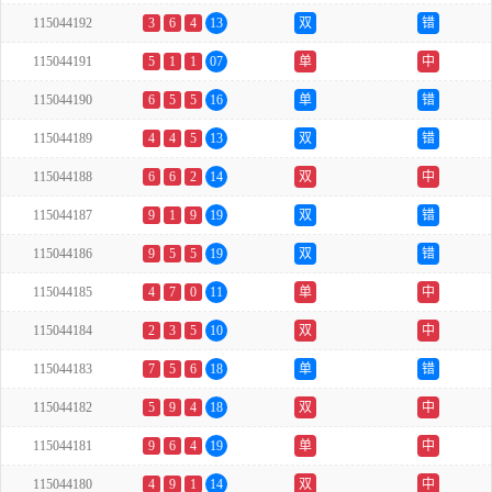
115044192
3
6
4
13
双
错
115044191
5
1
1
07
单
中
115044190
6
5
5
16
单
错
115044189
4
4
5
13
双
错
115044188
6
6
2
14
双
中
115044187
9
1
9
19
双
错
115044186
9
5
5
19
双
错
115044185
4
7
0
11
单
中
115044184
2
3
5
10
双
中
115044183
7
5
6
18
单
错
115044182
5
9
4
18
双
中
115044181
9
6
4
19
单
中
115044180
4
9
1
14
双
中