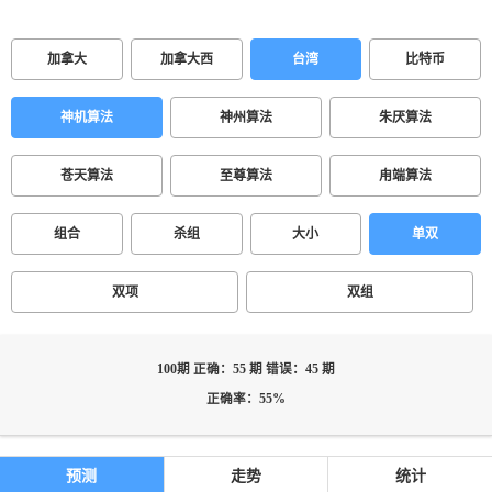
加拿大
加拿大西
台湾
比特币
神机算法
神州算法
朱厌算法
苍天算法
至尊算法
甪端算法
组合
杀组
大小
单双
双项
双组
100期 正确：55 期 错误：45 期
正确率：55%
预测
走势
统计