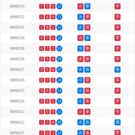
08090333
7
5
0
12
小
单
中
08090332
1
4
6
11
大
单
中
08090331
1
9
2
12
大
双
中
08090330
8
7
5
20
大
单
中
08090329
4
7
2
13
大
单
中
08090328
9
3
4
16
大
双
中
08090327
0
1
6
07
大
双
错
08090326
9
7
8
24
小
双
中
08090325
3
6
5
14
小
双
中
08090324
8
6
1
15
小
单
中
08090323
5
0
8
13
小
单
中
08090322
2
3
0
05
大
双
错
08090321
7
3
3
13
大
单
中