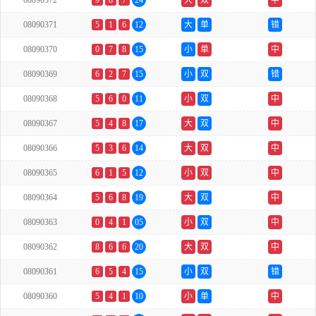
08090372
9
8
7
24
大
双
中
08090371
5
1
6
12
大
单
错
08090370
0
7
8
15
小
单
中
08090369
6
2
7
15
小
双
错
08090368
5
6
0
11
小
双
中
08090367
5
4
8
17
大
双
中
08090366
5
3
6
14
大
双
中
08090365
6
1
5
12
小
双
中
08090364
5
6
8
19
大
双
中
08090363
0
4
1
05
小
双
中
08090362
8
6
6
20
大
双
中
08090361
6
5
4
15
小
双
错
08090360
5
4
1
10
小
单
中