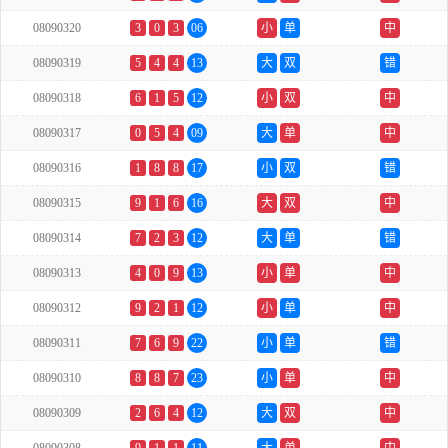
08090320
3
0
3
06
小
单
中
08090319
5
4
4
13
大
双
错
08090318
6
1
5
12
小
双
中
08090317
0
5
4
09
大
单
中
08090316
1
8
8
17
小
双
错
08090315
9
1
6
16
大
双
中
08090314
7
2
3
12
大
单
错
08090313
4
0
9
13
小
单
中
08090312
9
2
1
12
小
单
中
08090311
7
6
9
22
小
单
错
08090310
8
8
7
23
小
单
中
08090309
2
6
4
12
大
双
中