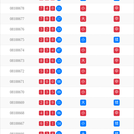
08100678
7
4
0
11
小
中
08100677
7
9
1
17
大
中
08100676
3
2
8
13
小
中
08100675
2
9
8
19
小
错
08100674
0
3
4
07
小
中
08100673
8
1
6
15
大
中
08100672
5
3
3
11
小
中
08100671
8
0
0
08
小
中
08100670
1
3
5
09
小
中
08100669
2
0
9
11
大
错
08100668
4
1
1
06
小
中
08100667
6
7
1
14
小
错