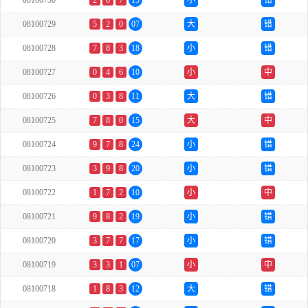
08100730
2
6
7
15
小
错
08100729
5
2
0
07
大
错
08100728
7
8
3
18
小
错
08100727
0
4
6
10
小
中
08100726
0
3
8
11
大
错
08100725
7
8
0
15
大
中
08100724
9
7
8
24
小
错
08100723
3
9
8
20
小
错
08100722
1
7
2
10
小
中
08100721
9
8
2
19
小
错
08100720
3
7
7
17
小
错
08100719
3
3
1
07
小
中
08100718
1
8
3
12
大
错