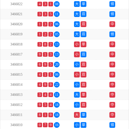
3466822
4
3
1
08
大
单
错
3466821
3
3
5
11
大
双
错
3466820
1
3
2
06
大
双
中
3466819
1
2
2
05
大
双
错
3466818
3
8
2
13
小
单
中
3466817
9
1
3
13
小
双
中
3466816
6
9
5
20
小
双
中
3466815
4
1
1
06
小
双
中
3466814
4
9
9
22
小
双
中
3466813
3
4
4
11
大
单
中
3466812
9
5
4
18
小
双
中
3466811
8
1
9
18
大
单
中
3466810
0
7
9
16
小
单
错