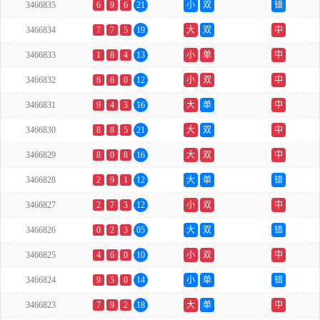
3466835
6
9
6
21
小
双
错
3466834
7
7
5
19
大
双
中
3466833
1
8
4
13
小
单
中
3466832
6
6
0
12
小
双
中
3466831
9
4
3
16
大
单
中
3466830
8
8
5
21
大
双
中
3466829
8
0
8
16
大
双
中
3466828
2
9
1
12
大
单
错
3466827
2
7
3
12
小
双
中
3466826
0
2
3
05
大
双
错
3466825
4
6
0
10
小
双
中
3466824
9
5
0
14
小
单
错
3466823
7
9
2
18
大
单
中