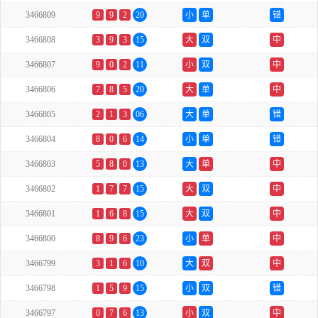
3466809
9
9
2
20
小
单
错
3466808
3
9
3
15
大
双
中
3466807
9
0
2
11
小
双
中
3466806
7
8
5
20
大
单
中
3466805
2
1
3
06
大
单
错
3466804
8
0
6
14
小
单
错
3466803
5
8
0
13
大
单
中
3466802
1
7
7
15
大
双
中
3466801
1
6
8
15
大
双
中
3466800
8
9
6
23
小
单
中
3466799
3
1
6
10
大
双
中
3466798
1
5
9
15
小
双
错
3466797
0
7
6
13
小
双
中