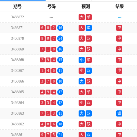
期号
号码
预测
结果
3466872
---
大
单
---
3466871
6
8
2
16
大
单
中
3466870
8
9
7
24
大
双
中
3466869
7
1
8
16
大
双
中
3466868
2
9
4
15
小
单
中
3466867
1
4
6
11
小
双
中
3466866
3
7
0
10
大
双
中
3466865
4
9
4
17
大
单
中
3466864
3
5
4
12
小
双
中
3466863
7
1
3
11
大
双
错
3466862
4
8
6
18
大
双
中
3466861
9
7
5
21
大
双
中