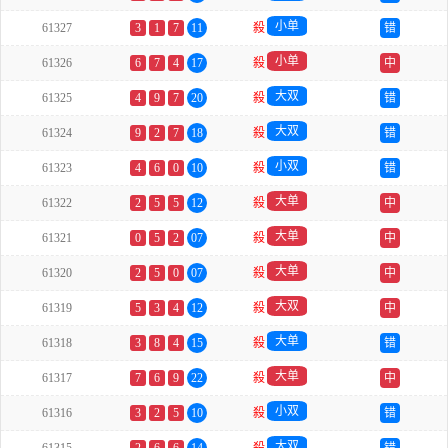
小单
61327
3
1
7
11
殺
错
小单
61326
6
7
4
17
殺
中
大双
61325
4
9
7
20
殺
错
大双
61324
9
2
7
18
殺
错
小双
61323
4
6
0
10
殺
错
大单
61322
2
5
5
12
殺
中
大单
61321
0
5
2
07
殺
中
大单
61320
2
5
0
07
殺
中
大双
61319
5
3
4
12
殺
中
大单
61318
3
8
4
15
殺
错
大单
61317
7
6
9
22
殺
中
小双
61316
3
2
5
10
殺
错
大双