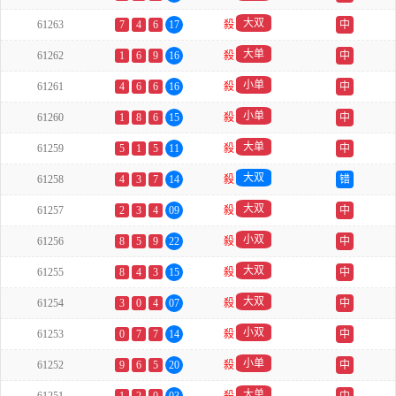
大双
61263
7
4
6
17
殺
中
大单
61262
1
6
9
16
殺
中
小单
61261
4
6
6
16
殺
中
小单
61260
1
8
6
15
殺
中
大单
61259
5
1
5
11
殺
中
大双
61258
4
3
7
14
殺
错
大双
61257
2
3
4
09
殺
中
小双
61256
8
5
9
22
殺
中
大双
61255
8
4
3
15
殺
中
大双
61254
3
0
4
07
殺
中
小双
61253
0
7
7
14
殺
中
小单
61252
9
6
5
20
殺
中
大单