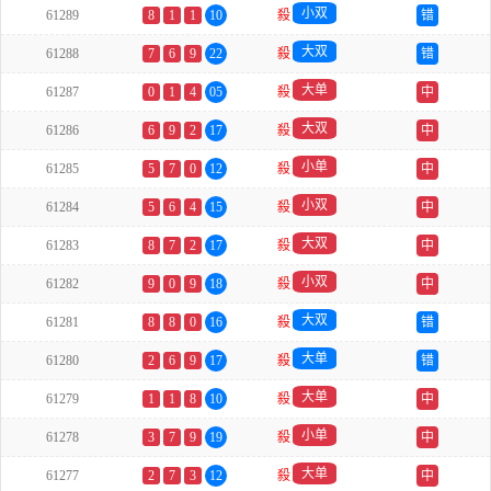
小双
61289
8
1
1
10
殺
错
大双
61288
7
6
9
22
殺
错
大单
61287
0
1
4
05
殺
中
大双
61286
6
9
2
17
殺
中
小单
61285
5
7
0
12
殺
中
小双
61284
5
6
4
15
殺
中
大双
61283
8
7
2
17
殺
中
小双
61282
9
0
9
18
殺
中
大双
61281
8
8
0
16
殺
错
大单
61280
2
6
9
17
殺
错
大单
61279
1
1
8
10
殺
中
小单
61278
3
7
9
19
殺
中
大单
61277
2
7
3
12
殺
中