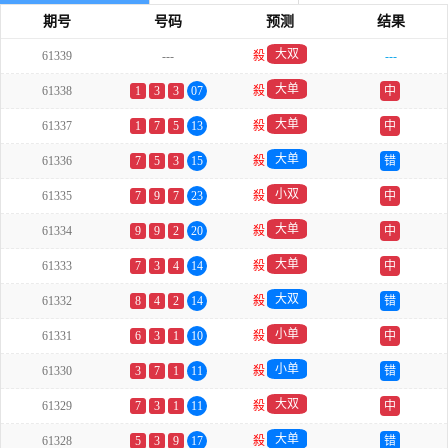
期号
号码
预测
结果
大双
61339
---
殺
---
大单
61338
1
3
3
07
殺
中
大单
61337
1
7
5
13
殺
中
大单
61336
7
5
3
15
殺
错
小双
61335
7
9
7
23
殺
中
大单
61334
9
9
2
20
殺
中
大单
61333
7
3
4
14
殺
中
大双
61332
8
4
2
14
殺
错
小单
61331
6
3
1
10
殺
中
小单
61330
3
7
1
11
殺
错
大双
61329
7
3
1
11
殺
中
大单
61328
5
3
9
17
殺
错