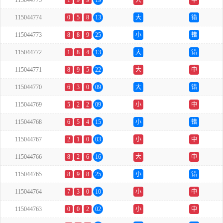
115044775
1
9
9
19
大
中
115044774
0
5
8
13
大
错
115044773
8
8
9
25
小
错
115044772
1
8
4
13
大
错
115044771
8
9
5
22
大
中
115044770
6
3
0
09
大
错
115044769
5
2
2
09
小
中
115044768
6
5
4
15
小
错
115044767
2
1
0
03
小
中
115044766
8
2
6
16
大
中
115044765
8
9
8
25
小
错
115044764
7
3
0
10
小
中
115044763
0
0
2
02
小
中