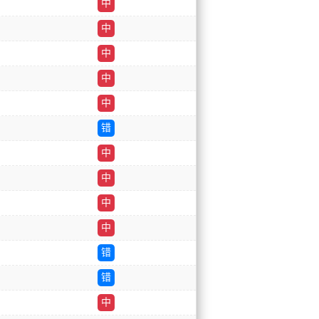
中
中
中
中
中
错
中
中
中
中
错
错
中