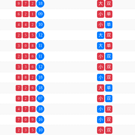
18
大
双
9
7
2
09
小
单
6
2
1
10
小
单
4
4
2
12
大
双
2
5
5
11
大
单
3
0
8
11
小
双
2
3
6
12
小
双
3
3
6
18
小
双
8
8
2
18
大
单
7
2
9
07
小
双
0
2
5
18
小
双
4
7
7
16
小
双
7
0
9
10
小
双
2
3
5