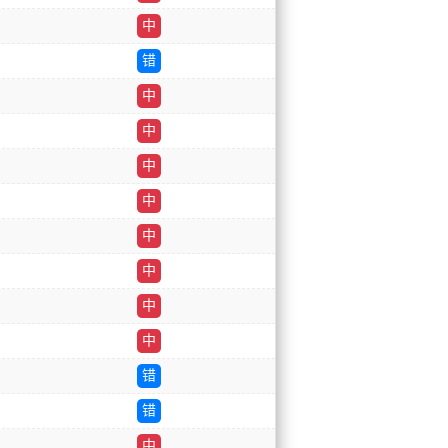
中
错
中
中
中
中
中
中
中
中
错
错
中