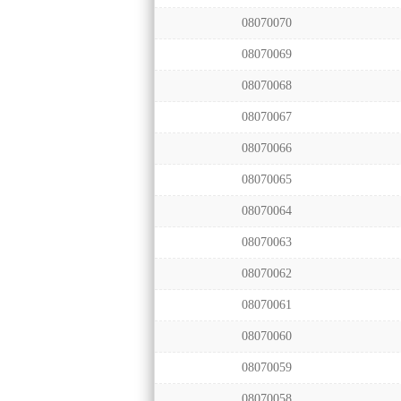
08070070
08070069
08070068
08070067
08070066
08070065
08070064
08070063
08070062
08070061
08070060
08070059
08070058