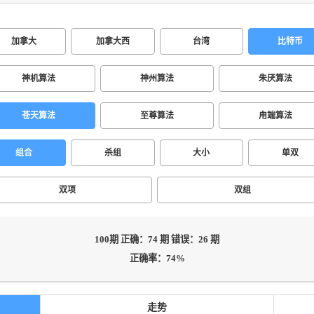
加拿大
加拿大西
台湾
比特币
神机算法
神州算法
朱厌算法
苍天算法
至尊算法
甪端算法
组合
杀组
大小
单双
双项
双组
100期 正确：74 期 错误：26 期
正确率：74%
走势