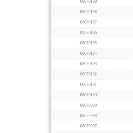
08070109
08070108
08070107
08070106
08070105
08070104
08070103
08070102
08070101
08070100
08070099
08070098
08070097