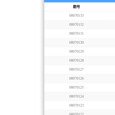
期号
08070133
08070132
08070131
08070130
08070129
08070128
08070127
08070126
08070125
08070124
08070123
08070122