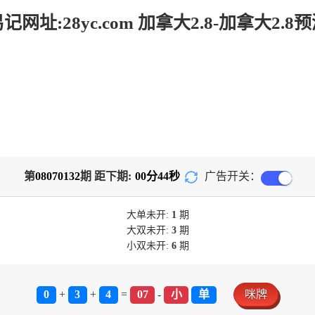
第
08070132
期 距下期:
00
分
43
秒
广告开关：
大单
未开:
1
期
大双
未开:
3
期
小双
未开:
6
期
0
+
3
+
4
=
07
-
小
单
咪牌