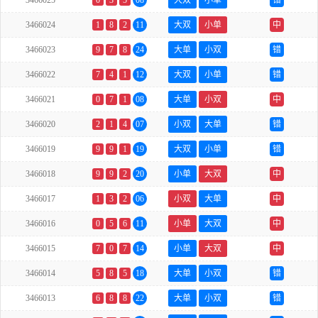
3466025
0
3
5
08
大双
小单
错
3466024
1
8
2
11
大双
小单
中
3466023
9
7
8
24
大单
小双
错
3466022
7
4
1
12
大双
小单
错
3466021
0
7
1
08
大单
小双
中
3466020
2
1
4
07
小双
大单
错
3466019
9
9
1
19
大双
小单
错
3466018
9
9
2
20
小单
大双
中
3466017
1
3
2
06
小双
大单
中
3466016
0
5
6
11
小单
大双
中
3466015
7
0
7
14
小单
大双
中
3466014
5
8
5
18
大单
小双
错
3466013
6
8
8
22
大单
小双
错