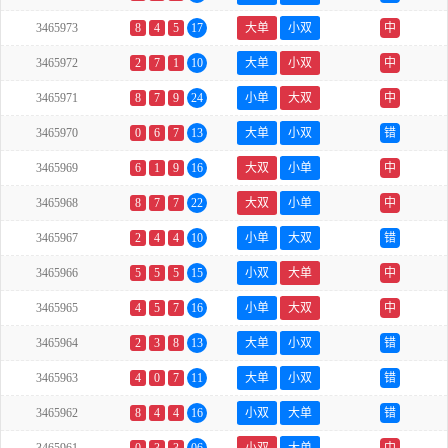
3465973
8
4
5
17
大单
小双
中
3465972
2
7
1
10
大单
小双
中
3465971
8
7
9
24
小单
大双
中
3465970
0
6
7
13
大单
小双
错
3465969
6
1
9
16
大双
小单
中
3465968
8
7
7
22
大双
小单
中
3465967
2
4
4
10
小单
大双
错
3465966
5
5
5
15
小双
大单
中
3465965
4
5
7
16
小单
大双
中
3465964
2
3
8
13
大单
小双
错
3465963
4
0
7
11
大单
小双
错
3465962
8
4
4
16
小双
大单
错