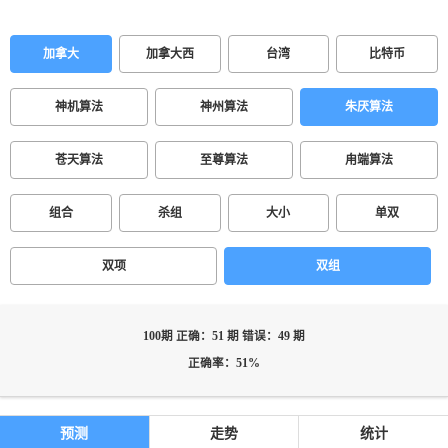
加拿大
加拿大西
台湾
比特币
神机算法
神州算法
朱厌算法
苍天算法
至尊算法
甪端算法
组合
杀组
大小
单双
双项
双组
100期 正确：51 期 错误：49 期
正确率：51%
预测
走势
统计