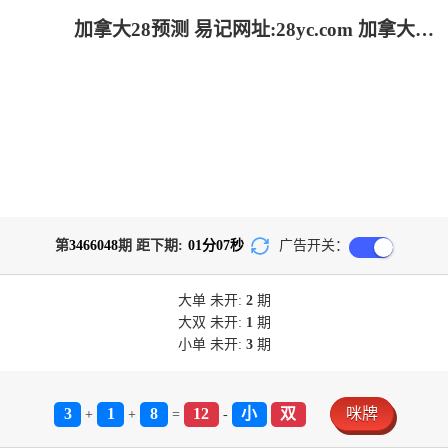
加拿大28预测 易记网址:28yc.com 加拿大2.8-加拿大2.8预测|加拿大28pc预测结果查询_极致火热优质的免费预测
第
3466048
期 距下期:
01
分
06
秒
广告开关：
大单
未开:
2
期
大双
未开:
1
期
小单
未开:
3
期
3
1
8
12
小
双
咪牌
+
+
=
-