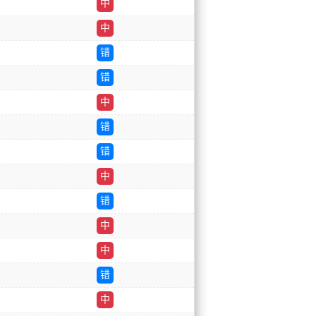
中
中
错
错
中
错
错
中
错
中
中
错
中