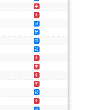
中
中
错
错
错
错
中
中
中
中
错
中
错