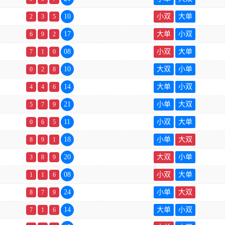
10
小双
大单
2
3
5
17
大单
小双
6
9
2
08
小双
大单
7
1
0
10
大双
小单
0
2
8
14
大单
小双
4
4
6
21
小单
大双
5
7
9
11
小双
大单
0
6
5
18
小单
大双
8
9
1
20
大双
小单
3
8
9
08
小双
大单
1
1
6
24
小单
大双
8
7
9
14
大单
小双
7
1
6