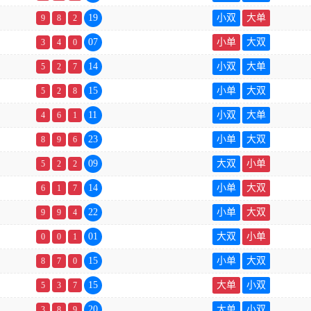
19
小双
大单
9
8
2
07
小单
大双
3
4
0
14
小双
大单
5
2
7
15
小单
大双
5
2
8
11
小双
大单
4
6
1
23
小单
大双
8
9
6
09
大双
小单
5
2
2
14
小单
大双
6
1
7
22
小单
大双
9
9
4
01
大双
小单
0
0
1
15
小单
大双
8
7
0
15
大单
小双
5
3
7
20
大单
小双
3
8
9