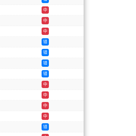
中
中
中
错
错
错
错
中
中
中
中
错